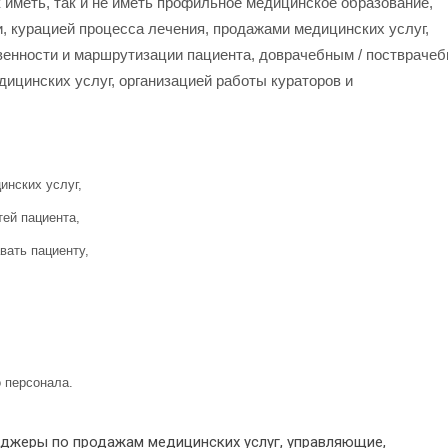
 иметь, так и не иметь профильное медицинское образование,
 курацией процесса лечения, продажами медицинских услуг,
венности и маршрутизации пациента, доврачебным / поствраче
ицинских услуг, организацией работы кураторов и
инских услуг,
тей пациента,
вать пациенту,
 персонала.
еджеры по продажам медицинских услуг, управляющие,