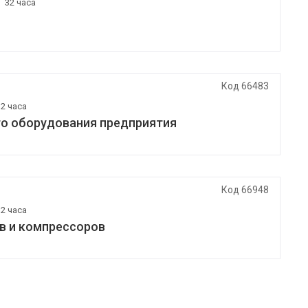
|
32 часа
Код 66483
32 часа
го оборудования предприятия
Код 66948
32 часа
в и компрессоров