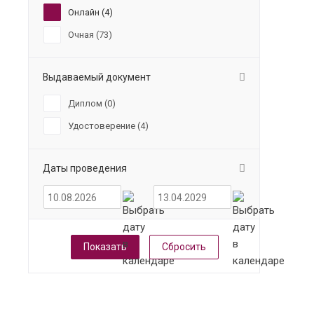
Онлайн (
4
)
Очная (
73
)
Выдаваемый документ
Диплом (
0
)
Удостоверение (
4
)
Даты проведения
Сбросить