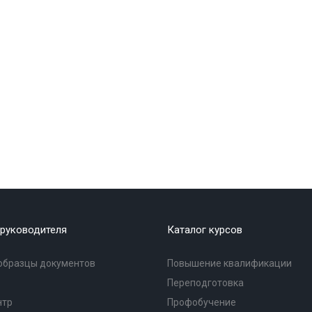
руководителя
Каталог курсов
образцы документов
Повышение квалификации
Переподготовка
нтр
Профобучение