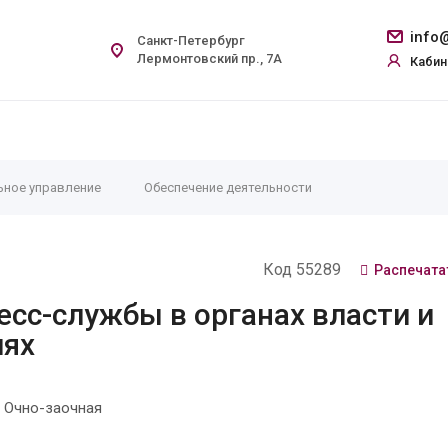
info@
Санкт-Петербург
Лермонтовский пр., 7А
Кабин
ьное управление
Обеспечение деятельности
Код 55289
Распечата
сс-службы в органах власти и
иях
 Очно-заочная