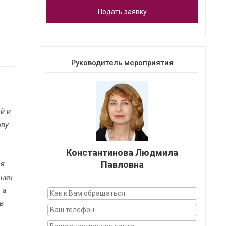
Подать заявку
Руководитель мероприятия
й и
ову
Константинова Людмила
ся
Павловна
ания
 а
в