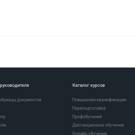
руководителя
Каталог курсов
образцы документов
Повышение квалификации
Переподготовка
нтр
Профобучение
ели
Дистанционное обучение
Онлайн обучение