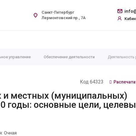
info@
Санкт-Петербург
Лермонтовский пр., 7А
Кабин
ьное управление
Обеспечение деятельности
Деятельность р
Код 64323
Распечата
 и местных (муниципальных)
30 годы: основные цели, целев
: Очная