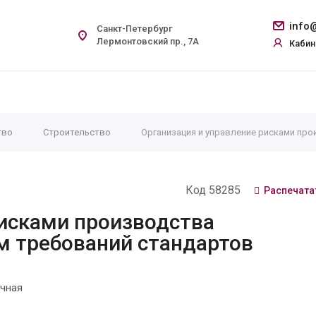
info@
Санкт-Петербург
Лермонтовский пр., 7А
Кабин
тво
Строительство
Организация и управление рисками про
Код 58285
Распечата
рисками производства
м требований стандартов
чная