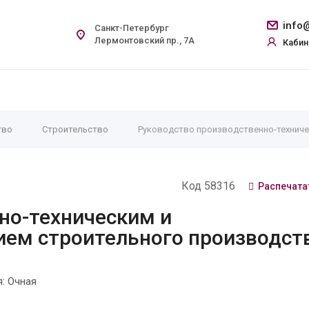
info@
Санкт-Петербург
Лермонтовский пр., 7А
Кабин
тво
Строительство
Руководство производственно-техниче
Код 58316
Распечата
но-техническим и
ием строительного производст
: Очная