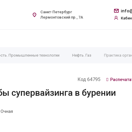
info@
Санкт-Петербург
Лермонтовский пр., 7А
Кабин
сть. Промышленные технологии
Нефть. Газ
Практика орган
Код 64795
Распечата
бы супервайзинга в бурении
 Очная