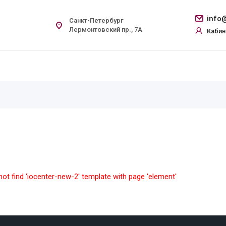
info@
Санкт-Петербург
Лермонтовский пр., 7А
Кабин
ot find 'iocenter-new-2' template with page 'element'