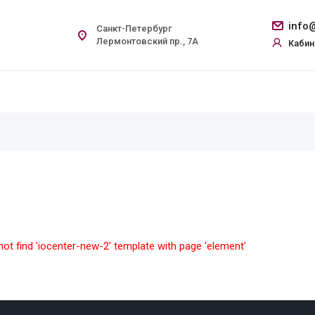
info@
Санкт-Петербург
Лермонтовский пр., 7А
Кабин
ot find 'iocenter-new-2' template with page 'element'