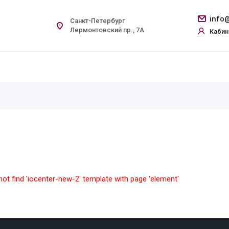
info@
Санкт-Петербург
Лермонтовский пр., 7А
Кабин
ot find 'iocenter-new-2' template with page 'element'