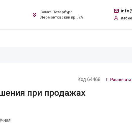
info@
Санкт-Петербург
Лермонтовский пр., 7А
Кабин
Код 64468
Распечата
ешения при продажах
Очная