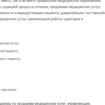
 иметь, так и не иметь профильное медицинское образование,
 курацией процесса лечения, продажами медицинских услуг,
венности и маршрутизации пациента, доврачебным / поствраче
ицинских услуг, организацией работы кураторов и
инских услуг,
тей пациента,
вать пациенту,
 персонала.
еджеры по продажам медицинских услуг, управляющие,